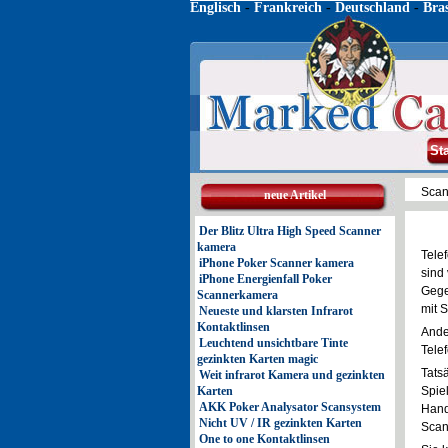
Englisch
-
Frankreich
-
Deutschland
-
Bras
St
Sca
neue Artikel
Der Blitz Ultra High Speed Scanner
kamera
Tele
iPhone Poker Scanner kamera
sind
iPhone Energienfall Poker
Gege
Scannerkamera
mit 
Neueste und klarsten Infrarot
Kontaktlinsen
Ander
Leuchtend unsichtbare Tinte
Tele
gezinkten Karten magic
Tatsä
Weit infrarot Kamera und gezinkten
Karten
Spie
AKK Poker Analysator Scansystem
Hand
Nicht UV / IR gezinkten Karten
Scan
One to one Kontaktlinsen