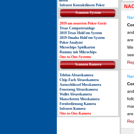
linsen
Infrarot Kontaktlinsen Poker
NAC
Scannen-System
Na
2019 am neuesten Poker-Gerät
Co
Texas Computeranlage
and
2019 Texas Hold'em System
2019 Omaha Hold'em System
are
Poker Analyzer
We 
Microchips Spielkarten
Rummy mit Mikrochips
see
One-to-One-Systems
Rep
Scannen Kamera
Telefon Abtastkamera
Na
Chip-Fach Abtastkamera
Co
Autoschlüssel Messkamera
Feuerzeug Abtastkamera
and
Wallet Abtastkamera
fol
Manschetten Messkamera
Fernbedienung Kamera
man
Infrarot-Kamera
One-to-One-Kamera
are
Rep