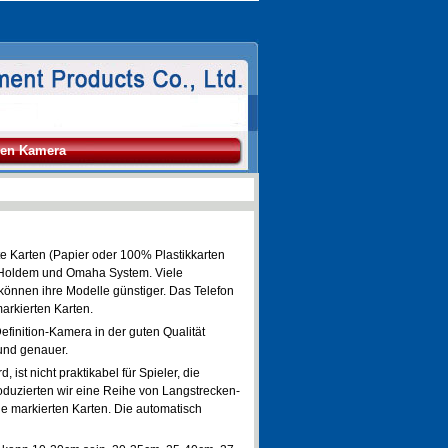
en Kamera
te Karten (Papier oder 100% Plastikkarten
 Holdem und Omaha System. Viele
können ihre Modelle günstiger. Das Telefon
arkierten Karten.
efinition-Kamera in der guten Qualität
und genauer.
ist nicht praktikabel für Spieler, die
oduzierten wir eine Reihe von Langstrecken-
markierten Karten. Die automatisch