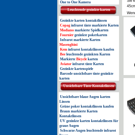
Sie 
One to One Kamera
45cm
Leuchtende gezinkte karten
Wenn
Gezinkte karten kontaktlinsen
Copag
infrarot tinte markierte Karten
Modiano
markierte Spielkarten
Fournier
gezinkte pokerkarten
Infrarot markierte Karten
Masenghini
Kem
infrarot kontaktlinsen kaufen
Bee
leuchtende gezinkten Karten
Markierte
Bicycle
karten
Aviator
infrarot tinte Karten
Gezinkte kartenspiele
Barcode unsichtbare tinte gezinkte
karten
Unsichtbare Tinte Kontaktlinsen
Unsichtbare blaue Augen karten
Linsen
Grüne poker kontaktlinsen kaufen
Braun markierte Karten
Kontaktlinsen
UV gezinkte karten kontaktlinsen für
graue Augen
Schwarze Augen leuchtende infrarot