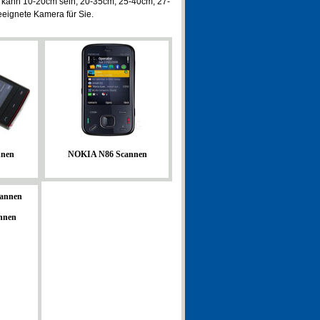
 kann 10-20cm sein, 20-35cm, 25-40cm, 27-
eignete Kamera für Sie.
nen
NOKIA N86 Scannen
nnen