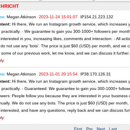
HRICHT
me:
Megan Atkinson
2023-11-24 15:01:07
IP
154.21.223.132
ntent:
Hi there, We run an Instagram growth service, which increases y
 practically. - We guarantee to gain you 300-1000+ followers per month
 interested in you, increasing likes, comments and interaction. - All ac
do not use any 'bots'. The price is just $60 (USD) per month, and we can
 some of our previous work, let me know, and we can discuss it furthe
ly:
me:
Megan Atkinson
2023-11-01 20:15:54
IP
38.170.126.31
ntent:
Hi there, We run an Instagram growth service, which increases y
 practically. - Guaranteed: We guarantee to gain you 300-1000+ follo
lowers: People follow you because they are interested in your business o
ually. We do not use any bots. The price is just $60 (USD) per month, 
 interested, and have any questions, reply back and we can discuss fu
ly:
First
Pre
Next
Last