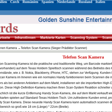
ilien
-
Czech
-
Rumänien
-
Spanien
-
Niederlande
-
Russland
-
Italien
artseite
Infrarotlinsen
Markierte Karten
Scanning System
Scann
nnen Kamera
→Telefon Scan Kamera (Sieger Prädiktor Scanner)
Telefon Scan Kamera
fon-Scanning-Kamera ist die praktische und traditionelle Weg, um Barcode markier
 vorhanden) auf dem Texas Holdem Spieltisch scannen während des Betriebs des
nstände, wie z. B. Nokia, Blackberry, iPhone, HTC, stehen zur Verfügung. Kunden 
Scan Kamera im Inneren wie ein normales Handy funktionieren beim Scannen die m
s als bei anderen Anbietern auf dem Markt, installieren wir die importierten High-D
fon. Diese High-Definition-Kamera machen Ihren Scan-System Reaktion schneller 
chlich ist die kurze Entfernung Handy Scan-Kamera, die auf dem Markt verkauft wird, 
lkarten spielen auf Standard-Texas Holdem Tisch. Um zufriedene Kunden ernst, pr
y Scan Kamera. Diese neueste Handy Scan Kamera kann automatisch scannen die 
bereich so groß wie 18 cm (Länge) * 22cm (Breite).